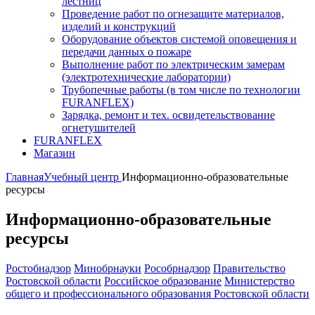
лестниц
Проведение работ по огнезащите материалов,
изделий и конструкций
Оборудование объектов системой оповещения и
передачи данных о пожаре
Выполнение работ по электрическим замерам
(электротехнические лаборатории)
Трубопечные работы (в том числе по технологии
FURANFLEX)
Зарядка, ремонт и тех. освидетельствование
огнетушителей
FURANFLEX
Магазин
Главная
Учебный центр
Информационно-образовательные
ресурсы
Информационно-образовательные
ресурсы
Ростобнадзор
Минобрнауки
Рособрнадзор
Правительство
Ростовской области
Российское образование
Министерство
общего и профессионального образования Ростовской области