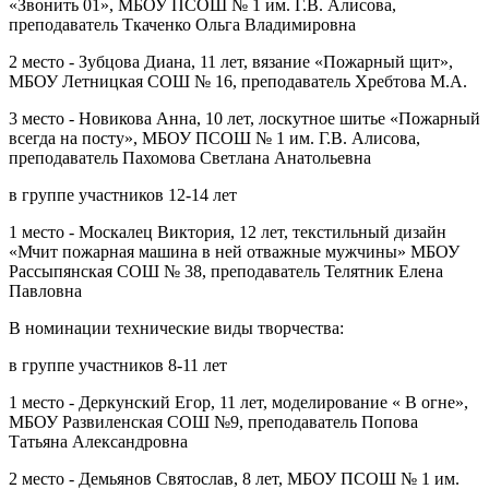
«Звонить 01», МБОУ ПСОШ № 1 им. Г.В. Алисова,
преподаватель Ткаченко Ольга Владимировна
2 место - Зубцова Диана, 11 лет, вязание «Пожарный щит»,
МБОУ Летницкая СОШ № 16, преподаватель Хребтова М.А.
3 место - Новикова Анна, 10 лет, лоскутное шитье «Пожарный
всегда на посту», МБОУ ПСОШ № 1 им. Г.В. Алисова,
преподаватель Пахомова Светлана Анатольевна
в группе участников 12-14 лет
1 место - Москалец Виктория, 12 лет, текстильный дизайн
«Мчит пожарная машина в ней отважные мужчины» МБОУ
Рассыпянская СОШ № 38, преподаватель Телятник Елена
Павловна
В номинации технические виды творчества:
в группе участников 8-11 лет
1 место - Деркунский Егор, 11 лет, моделирование « В огне»,
МБОУ Развиленская СОШ №9, преподаватель Попова
Татьяна Александровна
2 место - Демьянов Святослав, 8 лет, МБОУ ПСОШ № 1 им.